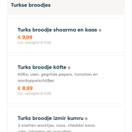
Turkse broodjes
Turks broodje shoarma en kaas
€ 9,99
incl. statiegeld (€ 0,00)
Turks broodje köfte
Köfte, uien, gegrilde pepers, tomaten en
aardappelschijfjes
€ 8,99
incl. statiegeld (€ 0,00)
Turks broodje izmir kumru
3 soorten worstjes, saus, cheddar kaas,
uien, jalapeno en augurken