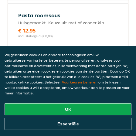
Pasta roomsaus
Huisgemaakt. Keuze uit met of zonder kip
€ 12,95
incl. statiegeld (€ 0,00)
Wij gebruiken cookies en andere technologieën om uw
gebruikerservaring te verbeteren, te personaliseren, analyses voor
Pasta pesto
optimalisatie en advertenties in samenwerking met derde partijen. Wij
Huisgemaakt. Keuze uit met of zonder kip
gebruiken onze eigen cookies en cookies van derde partijen. Door op OK
€ 12,95
te klikken accepteert u het gebruik van alle cookies. Wij plaatsen altijd
noodzakelijke cookies. Selecteer
incl. statiegeld (€ 0,00)
Voorkeuren beheren
om te kiezen
welke cookies u wilt accepteren, om uw voorkeur aan te passen en voor
meer informatie.
Kindermenu's
OK
Met friet en een drankje
Online Eten Bestellen
Essentiële