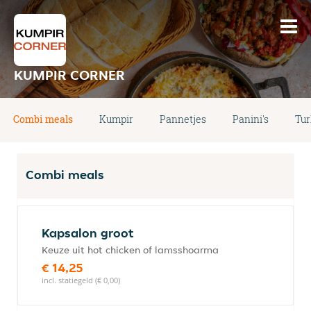
KUMPIR CORNER
Combi meals
Kumpir
Pannetjes
Panini's
Tur
Combi meals
Kapsalon groot
Keuze uit hot chicken of lamsshoarma
€ 14,25
incl. statiegeld (€ 0,00)