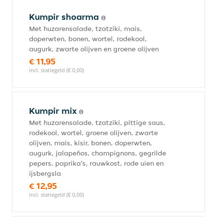
Kumpir shoarma
Met huzarensalade, tzatziki, mais,
doperwten, bonen, wortel, rodekool,
augurk, zwarte olijven en groene olijven
€ 11,95
incl. statiegeld (€ 0,00)
Kumpir mix
Met huzarensalade, tzatziki, pittige saus,
rodekool, wortel, groene olijven, zwarte
olijven, mais, kisir, bonen, doperwten,
augurk, jalapeños, champignons, gegrilde
pepers, paprika's, rauwkost, rode uien en
ijsbergsla
€ 12,95
incl. statiegeld (€ 0,00)