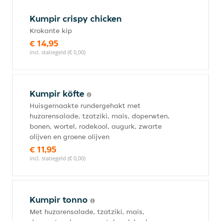
Kumpir crispy chicken
Krokante kip
€ 14,95
incl. statiegeld (€ 0,00)
Kumpir köfte
Huisgemaakte rundergehakt met
huzarensalade, tzatziki, mais, doperwten,
bonen, wortel, rodekool, augurk, zwarte
olijven en groene olijven
€ 11,95
incl. statiegeld (€ 0,00)
Kumpir tonno
Met huzarensalade, tzatziki, mais,